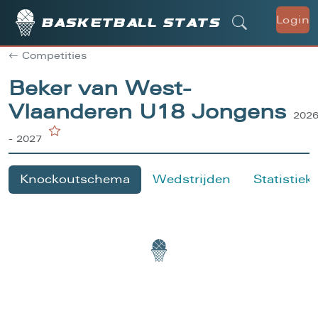
Login
Basketball stats
Competities
Beker van West-
Vlaanderen U18 Jongens
202
- 2027
Knockoutschema
Wedstrijden
Statistiek