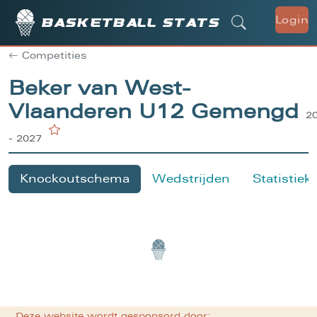
Login
Basketball stats
Competities
Beker van West-
Vlaanderen U12 Gemengd
2
- 2027
Knockoutschema
Wedstrijden
Statistiek
Deze website wordt gesponsord door: