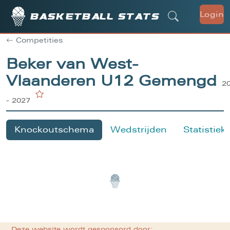
Login
Basketball stats
Competities
Beker van West-
Vlaanderen U12 Gemengd
2
- 2027
Knockoutschema
Wedstrijden
Statistiek
Deze website wordt gesponsord door: