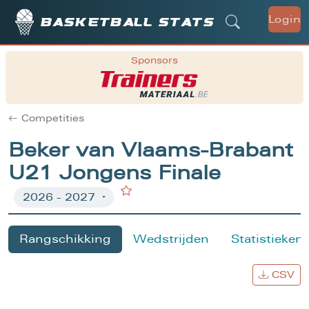
Login
Basketball stats
Sponsors
Competities
Beker van Vlaams-Brabant
U21 Jongens Finale
Rangschikking
Wedstrijden
Statistieken
CSV