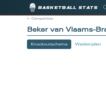
Basketball stats
Competities
Beker van Vlaams-B
Knockoutschema
Wedstrijden