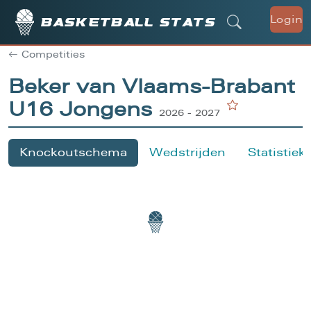
Login
Basketball stats
Competities
Beker van Vlaams-Brabant
U16 Jongens
2026 - 2027
Knockoutschema
Wedstrijden
Statistiek