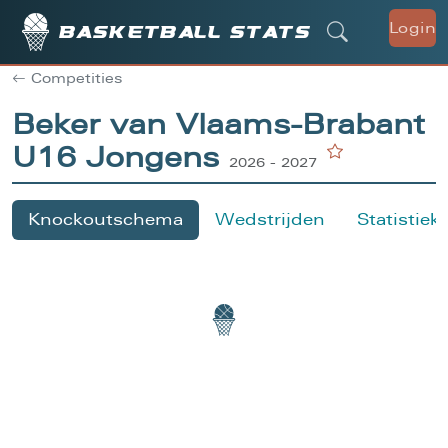
Login
Basketball stats
Competities
Beker van Vlaams-Brabant
U16 Jongens
2026 - 2027
Knockoutschema
Wedstrijden
Statistiek