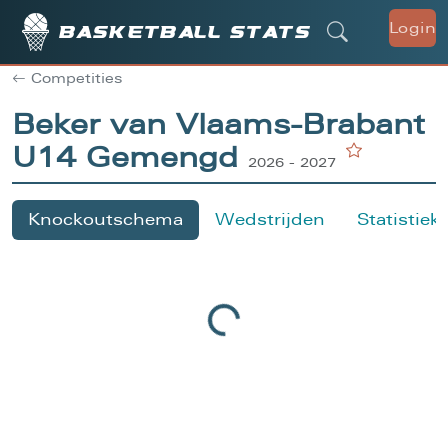
Login
Basketball stats
Competities
Beker van Vlaams-Brabant
U14 Gemengd
2026 - 2027
Knockoutschema
Wedstrijden
Statistiek