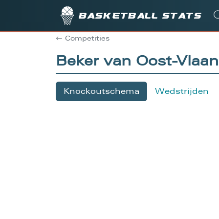
Basketball stats
Competities
Beker van Oost-Vla
Knockoutschema
Wedstrijden