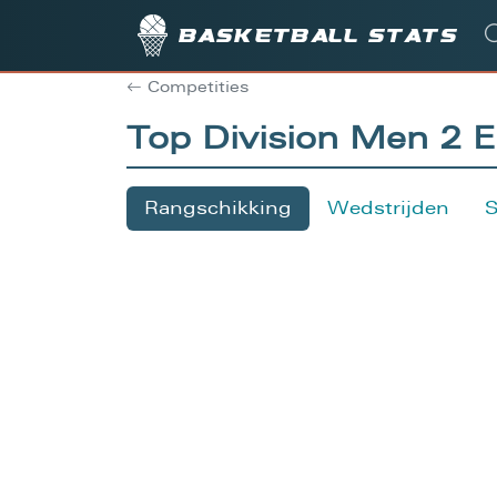
Basketball stats
Competities
Top Division Men 2 
Rangschikking
Wedstrijden
S