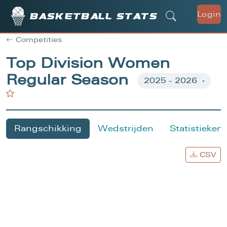
Login
Basketball stats
Competities
Top Division Women
Regular Season
Rangschikking
Wedstrijden
Statistieken
CSV