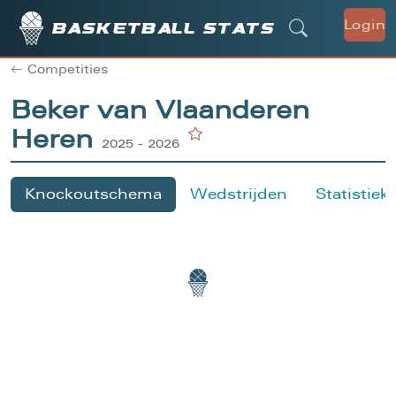
Login
Basketball stats
Competities
Beker van Vlaanderen
Heren
2025 - 2026
Knockoutschema
Wedstrijden
Statistiek