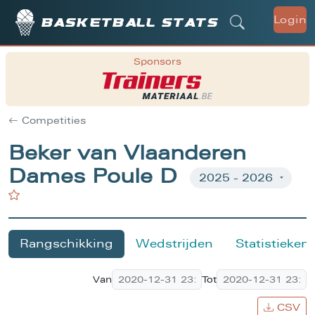
Login
Basketball stats
Sponsors
Competities
Beker van Vlaanderen
Dames Poule D
Rangschikking
Wedstrijden
Statistieken
Van
Tot
CSV