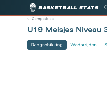
Basketball stats
Competities
U19 Meisjes Niveau 
Rangschikking
Wedstrijden
S