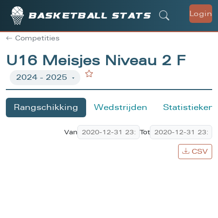
Login
Basketball stats
Competities
U16 Meisjes Niveau 2 F
Rangschikking
Wedstrijden
Statistieken
Van
Tot
CSV