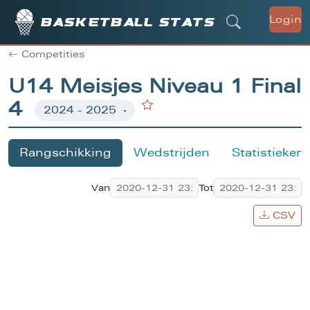
Login
Basketball stats
Competities
U14 Meisjes Niveau 1 Final
4
Rangschikking
Wedstrijden
Statistieken
Van
Tot
CSV