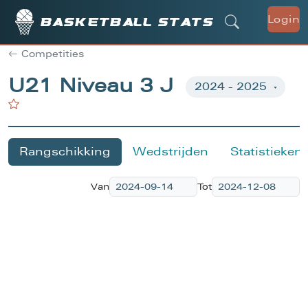
Login
Basketball stats
Competities
U21 Niveau 3 J
Rangschikking
Wedstrijden
Statistieken
Van
Tot