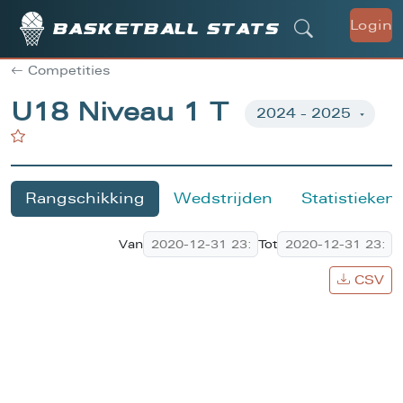
Login
Basketball stats
Competities
U18 Niveau 1 T
Rangschikking
Wedstrijden
Statistieken
Van
Tot
CSV