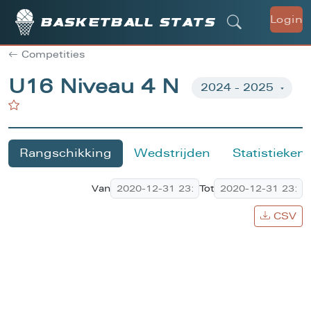
Login
Basketball stats
Competities
U16 Niveau 4 N
Rangschikking
Wedstrijden
Statistieken
Van
Tot
CSV