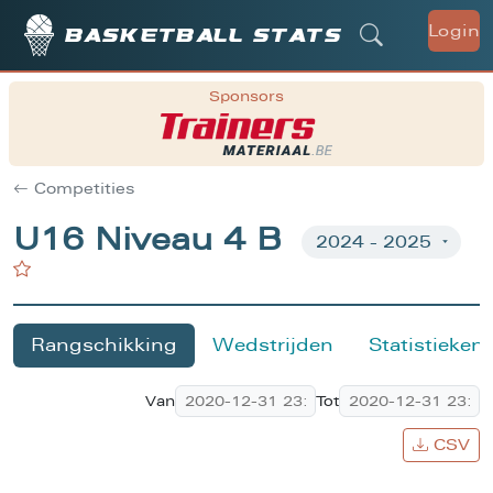
Login
Basketball stats
Sponsors
Competities
U16 Niveau 4 B
Rangschikking
Wedstrijden
Statistieken
Van
Tot
CSV