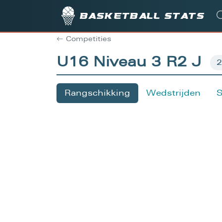
Basketball stats
Competities
U16 Niveau 3 R2 J
Rangschikking
Wedstrijden
S