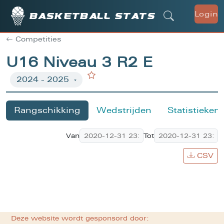
Login
Basketball stats
Competities
U16 Niveau 3 R2 E
Rangschikking
Wedstrijden
Statistieken
Van
Tot
CSV
Deze website wordt gesponsord door: