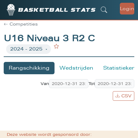
Login
Basketball stats
Competities
U16 Niveau 3 R2 C
Rangschikking
Wedstrijden
Statistieken
Van
Tot
CSV
Deze website wordt gesponsord door: