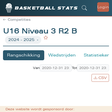
Login
Basketball stats
Competities
U16 Niveau 3 R2 B
Rangschikking
Wedstrijden
Statistieken
Van
Tot
CSV
Deze website wordt gesponsord door: