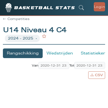
Login
Basketball stats
Competities
U14 Niveau 4 C4
Rangschikking
Wedstrijden
Statistieken
Van
Tot
CSV