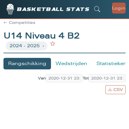
Login
Basketball stats
Competities
U14 Niveau 4 B2
Rangschikking
Wedstrijden
Statistieken
Van
Tot
CSV