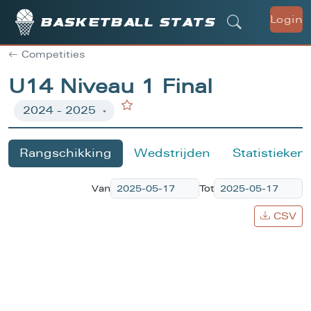
Login
Basketball stats
Competities
U14 Niveau 1 Final
Rangschikking
Wedstrijden
Statistieken
Van
Tot
CSV