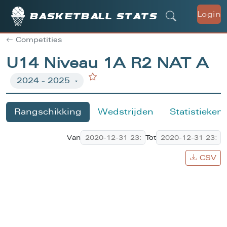
Login
Basketball stats
Competities
U14 Niveau 1A R2 NAT A
Rangschikking
Wedstrijden
Statistieken
Van
Tot
CSV