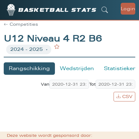
Login
Basketball stats
Competities
U12 Niveau 4 R2 B6
Rangschikking
Wedstrijden
Statistieken
Van
Tot
CSV
Deze website wordt gesponsord door: