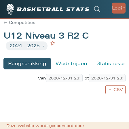
Login
Basketball stats
Competities
U12 Niveau 3 R2 C
Rangschikking
Wedstrijden
Statistieken
Van
Tot
CSV
Deze website wordt gesponsord door: