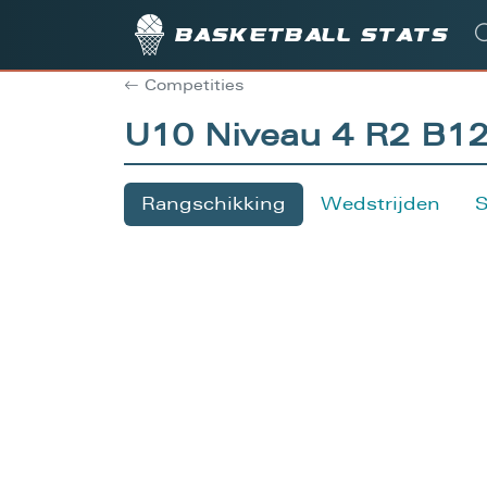
Basketball stats
Competities
U10 Niveau 4 R2 B1
Rangschikking
Wedstrijden
S