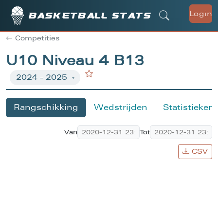
Login
Basketball stats
Competities
U10 Niveau 4 B13
Rangschikking
Wedstrijden
Statistieken
Van
Tot
CSV