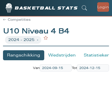
Login
Basketball stats
Competities
U10 Niveau 4 B4
Rangschikking
Wedstrijden
Statistieken
Van
Tot