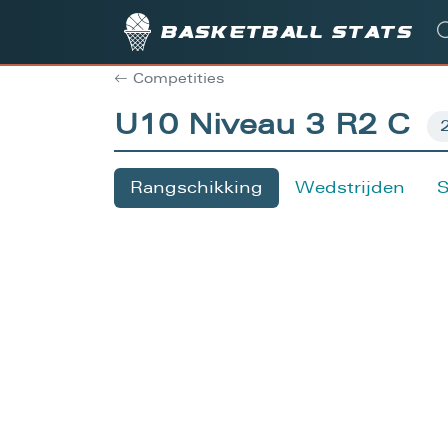
Basketball stats
Competities
U10 Niveau 3 R2 C
Rangschikking
Wedstrijden
S