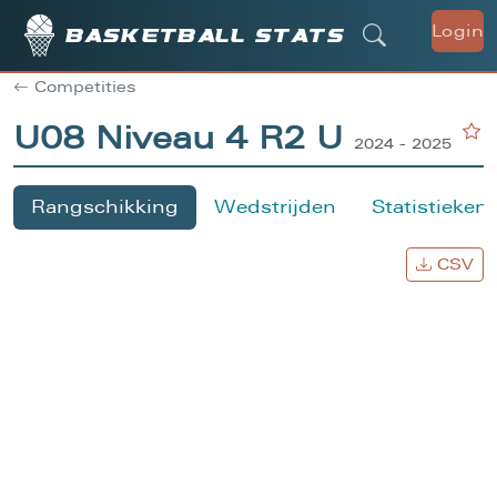
Login
Basketball stats
Competities
U08 Niveau 4 R2 U
2024 - 2025
Rangschikking
Wedstrijden
Statistieken
CSV