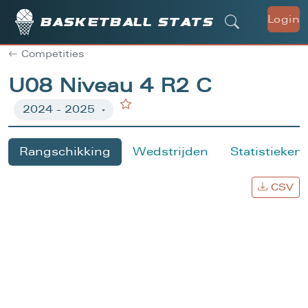
Login
Basketball stats
Competities
U08 Niveau 4 R2 C
Rangschikking
Wedstrijden
Statistieken
CSV