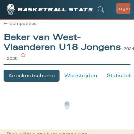
Login
Basketball stats
Competities
Beker van West-
Vlaanderen U18 Jongens
202
- 2025
Knockoutschema
Wedstrijden
Statistiek
Deze website wordt gesponsord door: