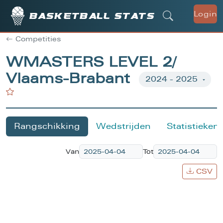
Login
Basketball stats
Competities
WMASTERS LEVEL 2/
Vlaams-Brabant
Rangschikking
Wedstrijden
Statistieken
Van
Tot
CSV