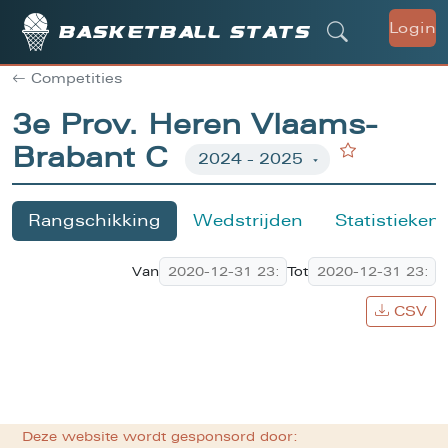
Login
Basketball stats
Competities
3e Prov. Heren Vlaams-
Brabant C
Rangschikking
Wedstrijden
Statistieken
Van
Tot
CSV
Deze website wordt gesponsord door: