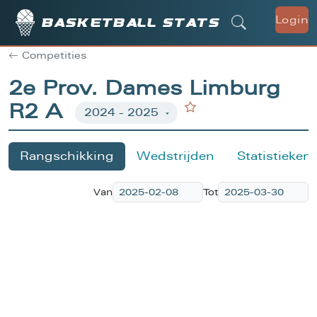
Login
Basketball stats
Competities
2e Prov. Dames Limburg
R2 A
Rangschikking
Wedstrijden
Statistieken
Van
Tot