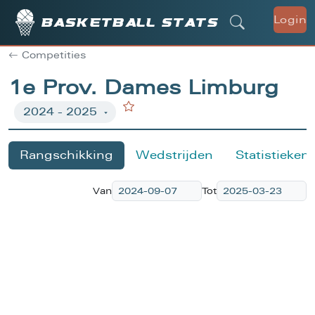
Login
Basketball stats
Competities
1e Prov. Dames Limburg
Rangschikking
Wedstrijden
Statistieken
Van
Tot