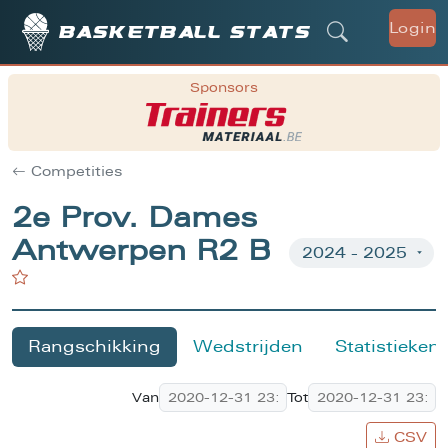
Login
Basketball stats
Sponsors
Competities
2e Prov. Dames
Antwerpen R2 B
Rangschikking
Wedstrijden
Statistieken
Van
Tot
CSV